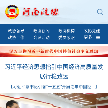
政协领导
政协新闻
政协机构
政协党建
更多
政协工作
会议活动
委员履职
政协论坛
专委会工作
党派团体
习近平经济思想指引中国经济高质量发
市县政协
专题荟萃
展行稳致远
【习近平总书记引领“十五五”开局之年中国经...】